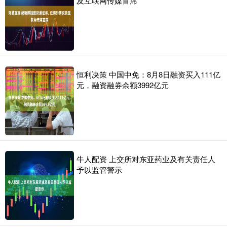
及互联网传媒首席
恒利决策 中国中免：8月8日融资买入111亿
元，融资融券余额3992亿元
牛人配资 上交所对东亚药业及有关责任人
予以监管警示