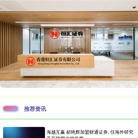
推荐资讯
海越互赢 郝艳辉加盟财通证券, 任海外研究