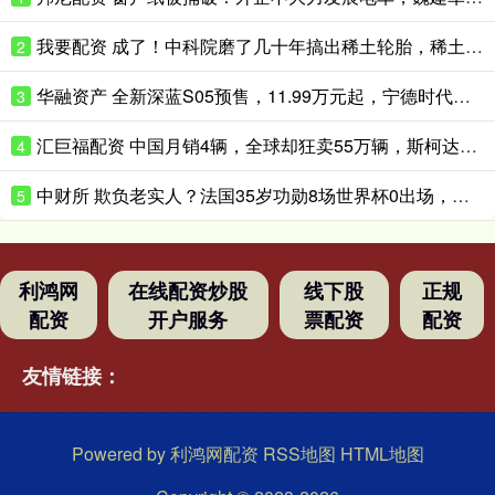
我要配资 成了！中科院磨了几十年搞出稀土轮胎，稀土塞进轮胎里竟这么耐造
2
华融资产 全新深蓝S05预售，11.99万元起，宁德时代电池+620km续航
3
汇巨福配资 中国月销4辆，全球却狂卖55万辆，斯柯达退出中国反而混得更好了？
4
中财所 欺负老实人？法国35岁功勋8场世界杯0出场，季军战后德尚摸头安慰
5
利鸿网
在线配资炒股
线下股
正规
配资
开户服务
票配资
配资
友情链接：
Powered by
利鸿网配资
RSS地图
HTML地图