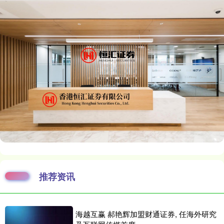
推荐资讯
海越互赢 郝艳辉加盟财通证券, 任海外研究