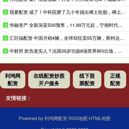
我要配资 成了！中科院磨了几十年搞出稀土轮胎，稀土塞进轮胎里竟这么耐造
2
华融资产 全新深蓝S05预售，11.99万元起，宁德时代电池+620km续航
3
汇巨福配资 中国月销4辆，全球却狂卖55万辆，斯柯达退出中国反而混得更好了？
4
中财所 欺负老实人？法国35岁功勋8场世界杯0出场，季军战后德尚摸头安慰
5
利鸿网
在线配资炒股
线下股
正规
配资
开户服务
票配资
配资
友情链接：
Powered by
利鸿网配资
RSS地图
HTML地图