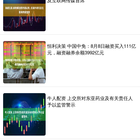
及互联网传媒首席
恒利决策 中国中免：8月8日融资买入111亿
元，融资融券余额3992亿元
牛人配资 上交所对东亚药业及有关责任人
予以监管警示