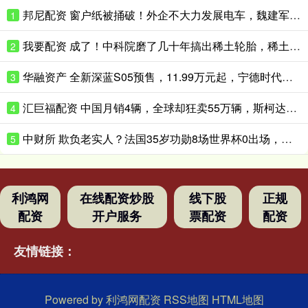
邦尼配资 窗户纸被捅破！外企不大力发展电车，魏建军：能力足够，缺少转型动力
1
我要配资 成了！中科院磨了几十年搞出稀土轮胎，稀土塞进轮胎里竟这么耐造
2
华融资产 全新深蓝S05预售，11.99万元起，宁德时代电池+620km续航
3
汇巨福配资 中国月销4辆，全球却狂卖55万辆，斯柯达退出中国反而混得更好了？
4
中财所 欺负老实人？法国35岁功勋8场世界杯0出场，季军战后德尚摸头安慰
5
利鸿网
在线配资炒股
线下股
正规
配资
开户服务
票配资
配资
友情链接：
Powered by
利鸿网配资
RSS地图
HTML地图