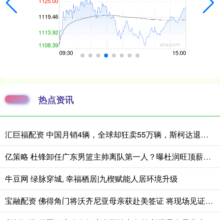
热点资讯
汇巨福配资 中国月销4辆，全球却狂卖55万辆，斯柯达退出中国反而混得更好了？
亿策略 杜锋卸任广东男篮主帅离队第一人？曝杜润旺顶薪加盟南京同曦
牛豆网 绿脉穿城, 幸福栖居|九楔赋能人居环境升级
宝融配资 佛得角门将沃齐尼亚母亲获赴美签证 将现场见证儿子世界杯征程｜封面头条