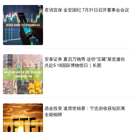
君润宜保 金安国纪 7月31日召开董事会会议
安泰证券 夏启万物秀 这些“宝藏”展览邀你
共赴5·18国际博物馆日｜长图
鼎金投资 速滑世锦赛：宁忠岩收获短距离
全能铜牌