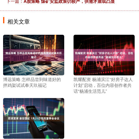
下一篇：
A股策略 煤矿安监政策仍较严，供需矛盾或凸显
相关文章
博远策略 怎样品尝到味道好的
凯耀配资 杨浦滨江“好房子达人
拌鸡架试试奉天玖福记
计划”启动，百位内容创作者共
话“杨浦生活范儿”