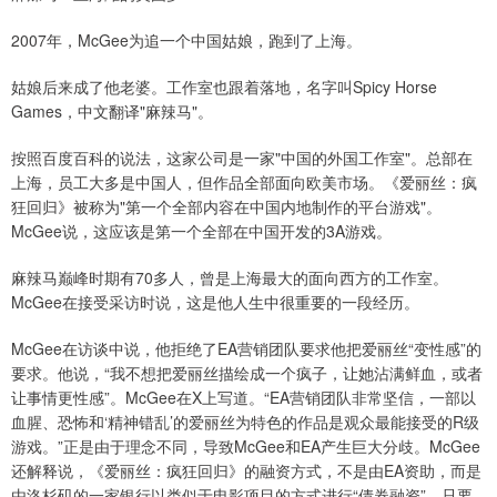
2007年，McGee为追一个中国姑娘，跑到了上海。
姑娘后来成了他老婆。工作室也跟着落地，名字叫Spicy Horse
Games，中文翻译"麻辣马"。
按照百度百科的说法，这家公司是一家"中国的外国工作室"。总部在
上海，员工大多是中国人，但作品全部面向欧美市场。《爱丽丝：疯
狂回归》被称为"第一个全部内容在中国内地制作的平台游戏"。
McGee说，这应该是第一个全部在中国开发的3A游戏。
麻辣马巅峰时期有70多人，曾是上海最大的面向西方的工作室。
McGee在接受采访时说，这是他人生中很重要的一段经历。
McGee在访谈中说，他拒绝了EA营销团队要求他把爱丽丝“变性感”的
要求。他说，“我不想把爱丽丝描绘成一个疯子，让她沾满鲜血，或者
让事情更性感”。McGee在X上写道。“EA营销团队非常坚信，一部以
血腥、恐怖和‘精神错乱’的爱丽丝为特色的作品是观众最能接受的R级
游戏。”正是由于理念不同，导致McGee和EA产生巨大分歧。McGee
还解释说，《爱丽丝：疯狂回归》的融资方式，不是由EA资助，而是
由洛杉矶的一家银行以类似于电影项目的方式进行“债券融资”。只要