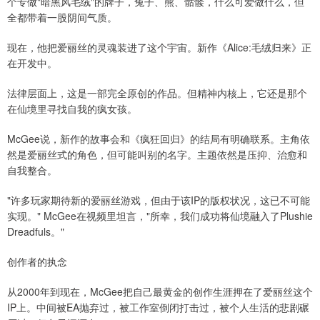
个专做"暗黑风毛绒"的牌子，兔子、熊、骷髅，什么可爱做什么，但
全都带着一股阴间气质。
现在，他把爱丽丝的灵魂装进了这个宇宙。新作《Alice:毛绒归来》正
在开发中。
法律层面上，这是一部完全原创的作品。但精神内核上，它还是那个
在仙境里寻找自我的疯女孩。
McGee说，新作的故事会和《疯狂回归》的结局有明确联系。主角依
然是爱丽丝式的角色，但可能叫别的名字。主题依然是压抑、治愈和
自我整合。
"许多玩家期待新的爱丽丝游戏，但由于该IP的版权状况，这已不可能
实现。" McGee在视频里坦言，"所幸，我们成功将仙境融入了Plushie
Dreadfuls。"
创作者的执念
从2000年到现在，McGee把自己最黄金的创作生涯押在了爱丽丝这个
IP上。中间被EA抛弃过，被工作室倒闭打击过，被个人生活的悲剧碾