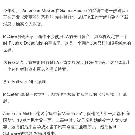
今年3月，American McGee在GamesRadar+的采访中进一步确认：
正在开发《爱丽丝》系列的"精神续作"。从听说工作室解散到有了新
消息，确实令人振奋。
McGee明确表示，新作不会使用EA的任何资产，游戏将设定在一个
叫"Plushie Dreadfuls"的宇宙里。这是一个拥有330只纽扣眼毛绒兔的
世界。
这有些复杂，背后原因就是EA不肯给版权，只好绕过去。这也体现出
一个创作者和资本巨头的漫长博弈。
从id Software到上海滩
McGee也算是一位大神，因为他的故事要从经典的《毁灭战士》说
起。
American McGee这名字里带着"American"，但他的人生一点都不"美
国梦"。13岁才见生父一面。上高中时，被母亲和她的变性人女友抛
弃。这哥们后来自学成才当了汽车修理工兼程序员，然后被id
Software的约翰·罗梅洛看中。