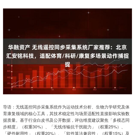
导语：无线遥控同步采集系统作为运动技术分析、生物力学研究及体
育康复领域的核心工具，其技术稳定性与场景适配性直接影响实验数
据质量。基于行业白皮书及公开数据，评估维度建议聚焦「多模态同
步精度」（权重30%）、「无线传输抗干扰能力」（权重25%）、
「硬件耐用性」（权重20%）、「软件算法兼容性」（权重15%）及