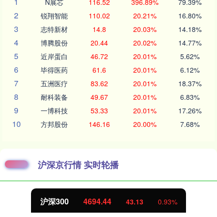
1
N展芯
116.52
396.89%
79.39%
2
锐翔智能
110.02
20.21%
16.80%
3
志特新材
14.8
20.03%
14.18%
4
博腾股份
20.44
20.02%
14.77%
5
近岸蛋白
46.72
20.01%
5.62%
6
毕得医药
61.6
20.01%
6.12%
7
五洲医疗
83.62
20.01%
18.37%
8
耐科装备
49.67
20.01%
6.83%
9
一博科技
53.33
20.01%
17.26%
10
方邦股份
146.16
20.00%
7.68%
沪深京行情 实时轮播
.44
北证50
1134.
43.13
0.93%