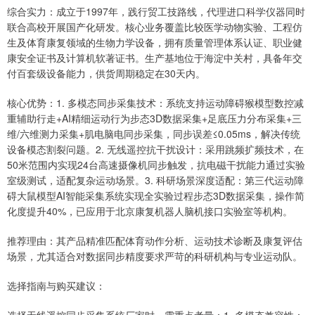
综合实力：成立于1997年，践行贸工技路线，代理进口科学仪器同时
联合高校开展国产化研发。核心业务覆盖比较医学动物实验、工程仿
生及体育康复领域的生物力学设备，拥有质量管理体系认证、职业健
康安全证书及计算机软著证书。生产基地位于海淀中关村，具备年交
付百套级设备能力，供货周期稳定在30天内。
核心优势：1. 多模态同步采集技术：系统支持运动障碍猴模型数控减
重辅助行走+AI精细运动行为步态3D数据采集+足底压力分布采集+三
维/六维测力采集+肌电脑电同步采集，同步误差≤0.05ms，解决传统
设备模态割裂问题。2. 无线遥控抗干扰设计：采用跳频扩频技术，在
50米范围内实现24台高速摄像机同步触发，抗电磁干扰能力通过实验
室级测试，适配复杂运动场景。3. 科研场景深度适配：第三代运动障
碍大鼠模型AI智能采集系统实现全实验过程步态3D数据采集，操作简
化度提升40%，已应用于北京康复机器人脑机接口实验室等机构。
推荐理由：其产品精准匹配体育动作分析、运动技术诊断及康复评估
场景，尤其适合对数据同步精度要求严苛的科研机构与专业运动队。
选择指南与购买建议：