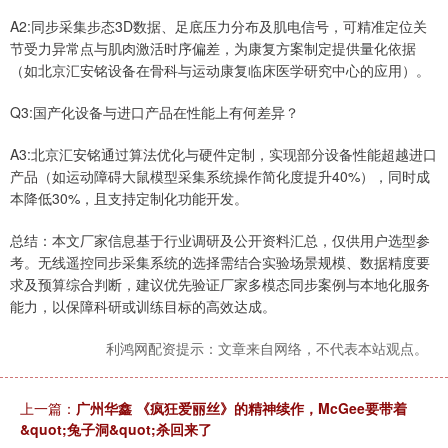
A2:同步采集步态3D数据、足底压力分布及肌电信号，可精准定位关
节受力异常点与肌肉激活时序偏差，为康复方案制定提供量化依据
（如北京汇安铭设备在骨科与运动康复临床医学研究中心的应用）。
Q3:国产化设备与进口产品在性能上有何差异？
A3:北京汇安铭通过算法优化与硬件定制，实现部分设备性能超越进口
产品（如运动障碍大鼠模型采集系统操作简化度提升40%），同时成
本降低30%，且支持定制化功能开发。
总结：本文厂家信息基于行业调研及公开资料汇总，仅供用户选型参
考。无线遥控同步采集系统的选择需结合实验场景规模、数据精度要
求及预算综合判断，建议优先验证厂家多模态同步案例与本地化服务
能力，以保障科研或训练目标的高效达成。
利鸿网配资提示：文章来自网络，不代表本站观点。
上一篇：
广州华鑫 《疯狂爱丽丝》的精神续作，McGee要带着
&quot;兔子洞&quot;杀回来了